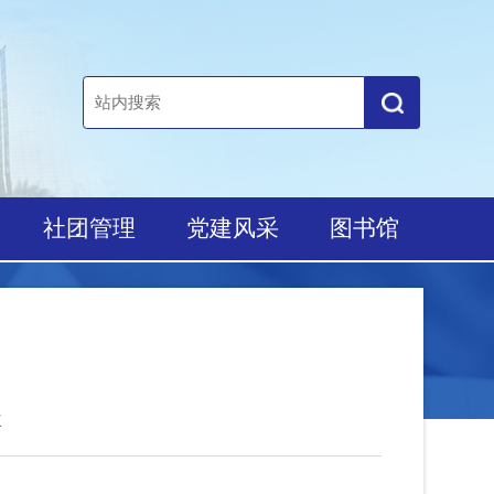
培养
社团管理
党建风采
图书馆
8063次