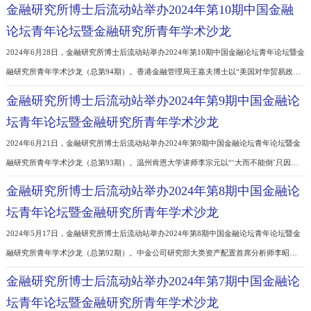
中国人民银行金融研究所博士后科研流动站成立于2001年，是我国金融界第一家博士
科研流动站，在人力资源和社会保障部、全国博士后管理委员会组织的2015年度、202
年度博士后综合评估中获得优秀等级。流动站基本指导思想是：以服务于中国人民银
金融研究所博士后流动站举办2024年第10期中国金融
本职能和中心工作为宗旨，尊重知识，尊重人才，创造学术民主、思想活跃的科研氛
论坛青年论坛暨金融研究所青年学术沙龙
鼓励求真务实、开拓创新的工作精神，发扬理论扎实、服务实践的业务作风，成为中
2024年6月28日，金融研究所博士后流动站举办2024年第10期中国金融论坛青年论坛
融
融研究所青年学术沙龙（总第94期）。香港金融管理局王嘉夫博士以“美国对华贸易政
如何影响中国出口模式”为题作学术报告。王嘉夫博士阐述了美国对华贸易政策的演变
金融研究所博士后流动站举办2024年第9期中国金融
程，量化分析了美国对华贸易政策变化对中国出口模式的影响，最后提出了中国应对
坛青年论坛暨金融研究所青年学术沙龙
对华贸易政策变换的政策建议。金融研究所综合部负责人袁佳点评交流，人民银行总
2024年6月21日，金融研究所博士后流动站举办2024年第9期中国金融论坛青年论坛暨
融研究所青年学术沙龙（总第93期）。温州肯恩大学讲师李宗元以“‘大而不能倒’只因
模不同吗？基于系统风险和个体风险的研究”为题作学术报告。李宗元从个体风险和系
金融研究所博士后流动站举办2024年第8期中国金融
风险两个维度，发现了美国“大而不能倒”银行和中小银行的尾端风险分别主要受投资
坛青年论坛暨金融研究所青年学术沙龙
和融资决策影响，验证了中小银行因羊群效应对实体经济有显著的溢出影响，并探
2024年5月17日，金融研究所博士后流动站举办2024年第8期中国金融论坛青年论坛暨