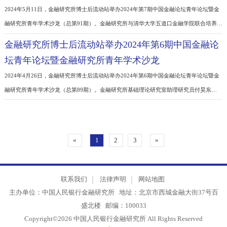
融研究所青年学术沙龙（总第92期）。中金公司研究部大类资产配置首席分析师李昭
以“新视角看美国通胀与资产变局”为题作学术报告。李昭博士采用新型通胀分项统计
金融研究所博士后流动站举办2024年第7期中国金融
模型分析了美国通货膨胀水平的运行机制及预测方法，基于此对美国未来的通胀走势
坛青年论坛暨金融研究所青年学术沙龙
了展望，并从资产配置角度出发，对投资者资产布局给出了调整建议。人民银行总行
2024年5月11日，金融研究所博士后流动站举办2024年第7期中国金融论坛青年论坛暨
融研究所青年学术沙龙（总第91期）。金融研究所与清华大学五道口金融学院联合培
士生沈博文以“美元债市场基本情况介绍及启示”为题作学术报告。沈博文分析了美元
金融研究所博士后流动站举办2024年第6期中国金融
场的主要特征和评级结构，阐述了美元债券发行主体、交易模式及估值方式，中资美
坛青年论坛暨金融研究所青年学术沙龙
发行监管体系演变历程，并提出了美元债券发展对人民币债券市场的借鉴意义。金融
2024年4月26日，金融研究所博士后流动站举办2024年第6期中国金融论坛青年论坛暨
融研究所青年学术沙龙（总第89期）。金融研究所基础理论研究室助理研究员付昊东
以“2024年国际清算银行（BIS）中央银行首席经济学家会议概要”为题作学术报告。报
梳理了与会各国中央银行首席经济学家们关于世界经济增长、通胀形势和货币政策的
观点，分享了参会交流情况，并结合自身工作提出了相关思考和启示。金融研究所
«
1
2
3
»