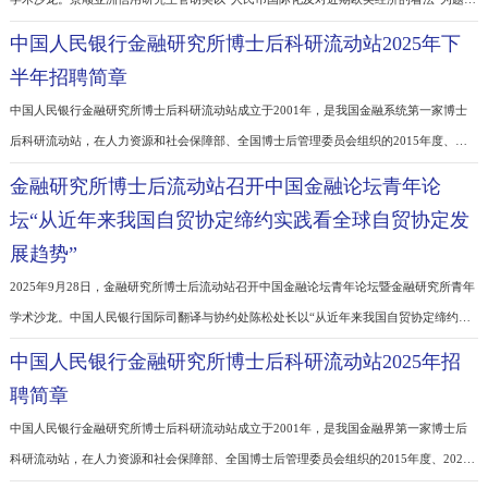
2025年11月3日，金融研究所博士后流动站召开中国金融论坛青年论坛暨金融研究所
中国金
学术沙龙。景顺亚洲信用研究主管胡奕以“人民币国际化及对近期欧美经济的看法”为
行主题演讲。胡奕分享了对人民币国际化最新进展、广阔前景、机遇与挑战的看法，
中国人民银行金融研究所博士后科研流动站2025年下
欧美宏观经济进行分析与展望。人民银行总行青年干部，金融研究所青年研究人员、
半年招聘简章
培养博士生、博士后，省级分行研究人员参加论坛，并进行交流。
中国人民银行金融研究所博士后科研流动站成立于2001年，是我国金融系统第一家博
后科研流动站，在人力资源和社会保障部、全国博士后管理委员会组织的2015年度、
2020年度博士后综合评估中获得优秀等级。流动站基本指导思想是：以服务于中国人
金融研究所博士后流动站召开中国金融论坛青年论
银行基本职能和中心工作为宗旨，尊重知识，尊重人才，创造学术民主、思想活跃的
坛“从近年来我国自贸协定缔约实践看全球自贸协定
氛围，鼓励求真务实、开拓创新的工作精神，发扬理论扎实、服务实践的业务作风，
展趋势”
中国金
2025年9月28日，金融研究所博士后流动站召开中国金融论坛青年论坛暨金融研究所
学术沙龙。中国人民银行国际司翻译与协约处陈松处长以“从近年来我国自贸协定缔约
践看全球自贸协定发展趋势”为题作学术报告。陈松处长介绍了近年来我国自贸协定谈
中国人民银行金融研究所博士后科研流动站2025年招
进展，当前自贸协定谈判涉金融领域的主要规则，以及全球自贸协定发展新趋势及我
聘简章
之策。人民银行总行青年干部及金融研究所青年研究人员参加论坛，并进行交流研讨