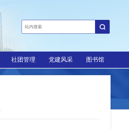
培养
社团管理
党建风采
图书馆
7515次