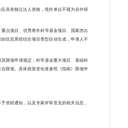
PDF版个人简历文件。未按要求上传主要参与者简历的
著作封面、摘要、目录、版权页等PDF扫描件。
研究单位应具有独立法人资格，境外单位不视为合作研
基金项目、重点项目、优秀青年科学基金项目、国家杰出
研究期限由信息系统结合项目类型自动生成，申请人不
人员，调整其限项申请规定；科学基金重大项目、基础科
目实施联合限项。具体政策变化请参照《指南》限项申