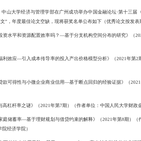
学会、中山大学经济与管理学部在广州成功举办中国金融论坛·第
优秀论文”，年度最佳论文空缺，现将获奖名单公布如下（优秀论
企业投资水平和资源配置效率吗？—基于分支机构空间分布的研究》
格和福利效应—引入成本传导率的投入产出价格模型分析》（202
准、贷款可得性与小微企业商业信用—基于断点回归的经验证据》（
幻觉与高杠杆率之谜》（2021年第7期）（作者单位：中国人民
养与家庭储蓄率—基于理财规划与借贷约束的解释》（2021年第