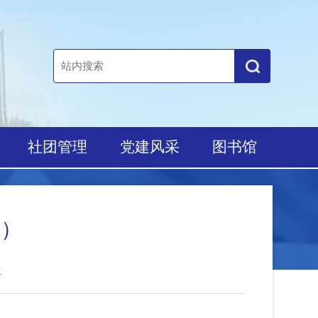
培养
社团管理
党建风采
图书馆
1年）
3535次