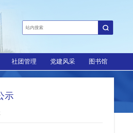
培养
社团管理
党建风采
图书馆
结果公示
7602次