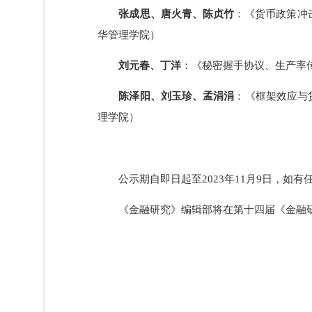
监会政策研究局、清华大学恒隆房地产研究
张成思、唐火青、陈贞竹
：《货币政策
华管理学院）
刘元春、丁洋
：《秘密握手协议、生产
陈泽阳、刘玉珍、孟涓涓
：《框架效应
理学院）
公示期自即日起至2023年11月9日，如有任何
《金融研究》编辑部将在第十四届《金