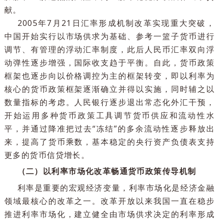
率等开展对冲操作，将外汇占款投放的多余流动性“
结”起来。就资产负债表规模而言，当时人民银行资产
债表规模明显超过了几个主要发达经济体的中央银行
这一调控框架有效维持了我国的币值稳定，防范了通
膨胀和经济过热的风险，为经济平稳健康发展作出了
献。
2005年7月21日汇率形成机制改革实现重大突破
中国开始实行以市场供求为基础、参考一篮子货币进
调节、有管理的浮动汇率制度，此后人民币汇率双向
动弹性逐步增强，国际收支趋于平衡。自此，货币政
框架也逐步向以价格调控为主的框架转变，即以利率
核心的货币政策框架逐渐确立并得以实施，同时辅之
数量指标的考虑。人民银行逐步退出常态化外汇干预
开始运用多种货币政策工具调节货币供应和流动性
平，并通过降准把过去“冻结”的多余流动性逐步释放
来，提高了货币乘数，基本稳定的央行资产负债表支