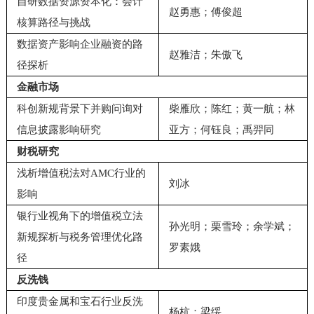
自研数据资源资本化：会计
赵勇惠；傅俊超
核算路径与挑战
数据资产影响企业融资的路
赵雅洁；朱傲飞
径探析
金融市场
科创新规背景下并购问询对
柴雁欣；陈红；黄一航；林
信息披露影响研究
亚方；何钰良；禹羿同
财税研究
浅析增值税法对AMC行业的
刘冰
影响
银行业视角下的增值税立法
孙光明；栗雪玲；余学斌；
新规探析与税务管理优化路
罗素娥
径
反洗钱