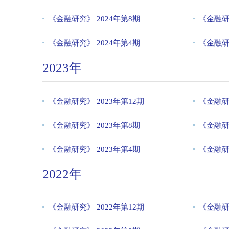
《金融研究》 2024年第12期
《金融
《金融研究》 2024年第8期
《金融
《金融研究》 2024年第4期
《金融
2023年
《金融研究》 2023年第12期
《金融
《金融研究》 2023年第8期
《金融
《金融研究》 2023年第4期
《金融
2022年