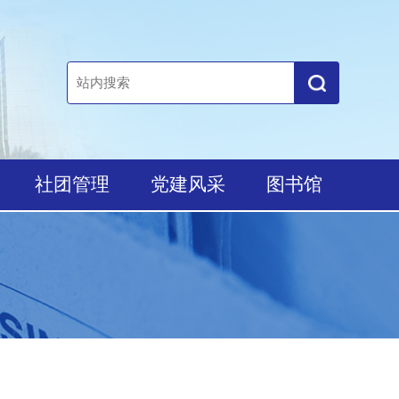
培养
社团管理
党建风采
图书馆